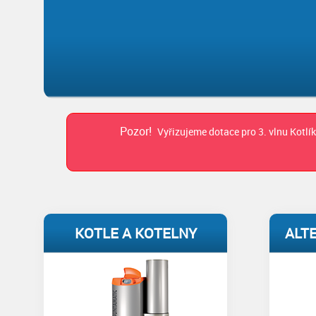
Pozor!
Vyřizujeme dotace pro 3. vlnu Kotlí
KOTLE A KOTELNY
ALT