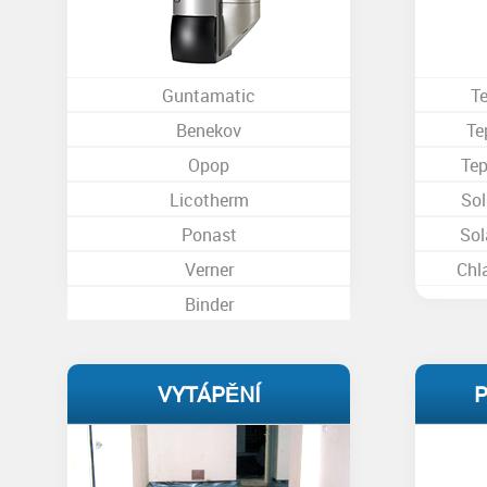
Guntamatic
T
Benekov
Te
Opop
Tep
Licotherm
Sol
Ponast
Sol
Verner
Chl
Binder
VYTÁPĚNÍ
P