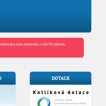
ovádíme pro naše zákazníky z celé ČR zdarma.
D
DOTACE