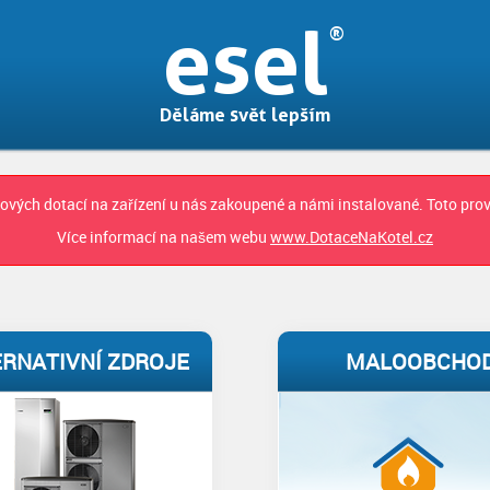
esel
Děláme svět lepším
kových dotací na zařízení u nás zakoupené a námi instalované. Toto pr
Více informací na našem webu
www.DotaceNaKotel.cz
ERNATIVNÍ ZDROJE
MALOOBCHO